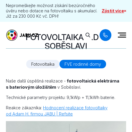
Nepromeškejte možnost získání bezúročného
úvěru nebo dotace na fotovoltaiku s akumulací.
Zjistit více
Již za 230 000 Kč vč. DPH!
FOTOVOLTAIKA: RD V
SOBĚSLAVI
Fotovoltaika
FVE rodinné domy
Naše další úspěšná realizace -
fotovoltaická elektrárna
s bateriovým úložištěm
v Soběslavi.
Technické parametry projektu: 9,1kWp + 11,1kWh baterie.
Reakce zákazníka:
Hodnocení realizace fotovoltaiky
od Adam H. firmou JABU | Refsite