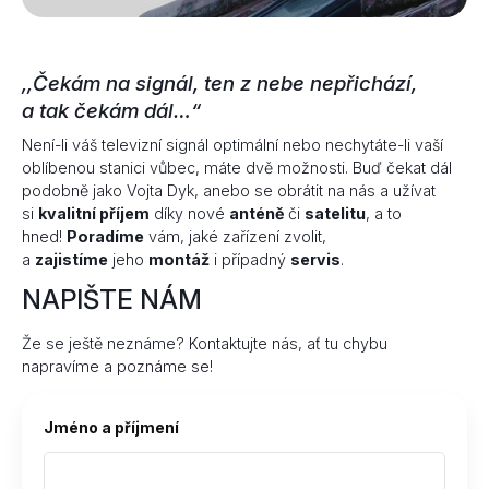
,,Čekám na signál, ten z nebe nepřichází,
a tak čekám dál…“
Není-li váš televizní signál optimální nebo nechytáte-li vaší
oblíbenou stanici vůbec, máte dvě možnosti. Buď čekat dál
podobně jako Vojta Dyk, anebo se obrátit na nás a užívat
si
kvalitní příjem
díky nové
anténě
či
satelitu
, a to
hned!
Poradíme
vám, jaké zařízení zvolit,
a
zajistíme
jeho
montáž
i případný
servis
.
NAPIŠTE NÁM
Že se ještě neznáme? Kontaktujte nás, ať tu chybu
napravíme a poznáme se!
Jméno a příjmení