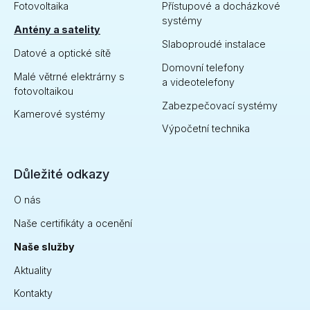
Fotovoltaika
Přístupové a docházkové
systémy
Antény a satelity
Kdo by tuto slavnou hlášku z kultovní české komedie
Slaboproudé instalace
Datové a optické sítě
Jáchyme, hoď ho do stroje neznal. Nezáleží na tom,
Domovní telefony
jestli chcete mít podobně jako pan vedoucí Karfík
Malé větrné elektrárny s
a videotelefony
přehled o tom, zda vaši podřízení rozklepávají
fotovoltaikou
správně nýtky nebo zda se obáváte nezvaných
Zabezpečovací systémy
hostů...
Kamerové systémy
Výpočetní technika
ZJISTIT VÍCE INFORMACÍ
Důležité odkazy
O nás
Naše certifikáty a ocenění
Naše služby
Aktuality
Kontakty