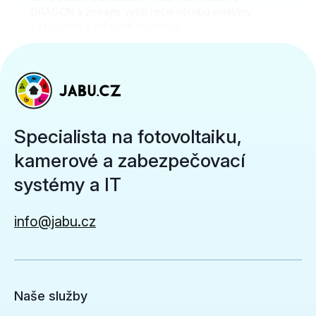
DRAGON a získejte vyšší roční výrobu elektřiny
i v nočních a větrných obdobích.
ZJISTIT VÍCE INFORMACÍ
Specialista na fotovoltaiku,
kamerové a zabezpečovací
systémy a IT
info@jabu.cz
Naše služby
KAMEROVÉ SYSTÉMY