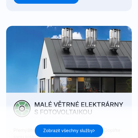
MALÉ VĚTRNÉ ELEKTRÁRNY
S FOTOVOLTAIKOU
Přemýšlíte o fotovoltaice? Nebo už jí máte? Doplňte
Zobrazit všechny služby
svou solární elektrárnu o malé větrné turbíny