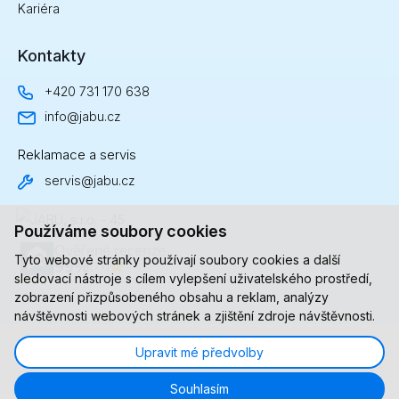
Kariéra
Kontakty
+420 731 170 638
SLABOPROUDÉ INSTALACE
info@jabu.cz
Reklamace a servis
Koupili jste si u nás videotelefon nebo jsme pro vás
servis@jabu.cz
objednali kamerový systém, ale schází vám odborné
znalosti, abyste je mohli sami připojit k síti? Pak
svěřte tento úkol specialistům z JABU. Naši vyškolení
Používáme soubory cookies
technici se nezaleknou ničeho a s elektroinstalacemi...
Tyto webové stránky používají soubory cookies a další
sledovací nástroje s cílem vylepšení uživatelského prostředí,
ZJISTIT VÍCE INFORMACÍ
zobrazení přizpůsobeného obsahu a reklam, analýzy
návštěvnosti webových stránek a zjištění zdroje návštěvnosti.
Upravit mé předvolby
© 2023-2026, JABU.cz All Rights Reserved.
Souhlasím
Created by