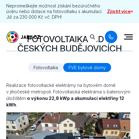
Nepromeškejte možnost získání bezúročného
úvěru nebo dotace na fotovoltaiku s akumulací.
Zjistit více
Již za 230 000 Kč vč. DPH!
FOTOVOLTAIKA: BD V
ČESKÝCH BUDĚJOVICÍCH
Fotovoltaika
FVE bytové domy
Realizace fotovoltaické elektrárny na bytovém domě
v jihočeské metropoli. Fotovoltaická elektrárna s bateriovým
úložištěm
o výkonu 22,8 kWp a akumulací elektřiny 12
kWh
.