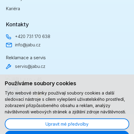
Kariéra
Kontakty
+420 731 170 638
info@jabu.cz
Reklamace a servis
servis@jabu.cz
Používáme soubory cookies
Tyto webové stránky používají soubory cookies a další
sledovací nástroje s cílem vylepšení uživatelského prostředí,
zobrazení přizpůsobeného obsahu a reklam, analýzy
návštěvnosti webových stránek a zjištění zdroje návštěvnosti.
Upravit mé předvolby
© 2023-2026, JABU.cz All Rights Reserved.